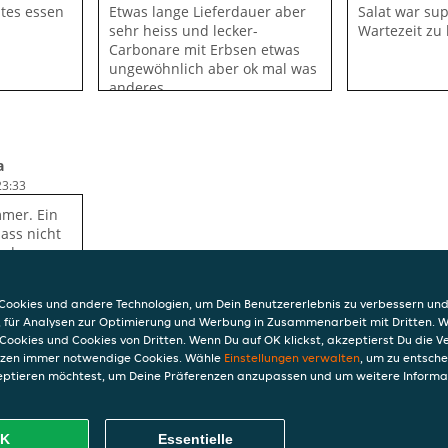
utes essen
Etwas lange Lieferdauer aber
Salat war sup
sehr heiss und lecker-
Wartezeit zu
Carbonare mit Erbsen etwas
ungewöhnlich aber ok mal was
anderes.
a
23:33
mmer. Ein
ass nicht
erden
ookies und andere Technologien, um Dein Benutzererlebnis zu verbessern und
, für Analysen zur Optimierung und Werbung in Zusammenarbeit mit Dritten. 
Cookies und Cookies von Dritten. Wenn Du auf OK klickst, akzeptierst Du die 
etzen immer notwendige Cookies. Wähle
Einstellungen verwalten
, um zu entsch
eptieren möchtest, um Deine Präferenzen anzupassen und um weitere Informa
INFO
AGB
7
Datensc
K
Essentielle