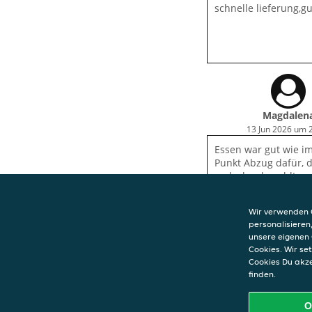
schnelle lieferung,g
Magdalen
13 Jun 2026 um 
Essen war gut wie i
Punkt Abzug dafür, d
mehr bar bezahlt w
kann. Schade!
Wir verwenden C
personalisieren
unsere eigenen 
Cookies. Wir s
Cookies Du akz
KONTAKT
finden.
Sole Luna
Gerichtsgasse 7
O