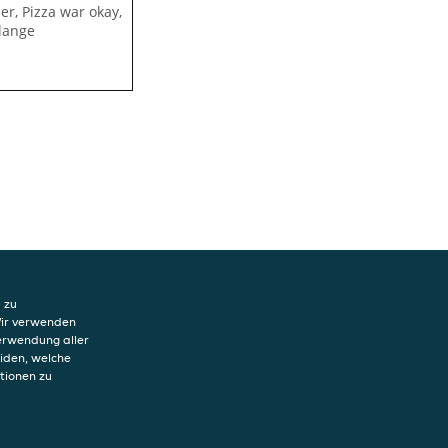
er, Pizza war okay,
 lange
 zu
Wir verwenden
Verwendung aller
eiden, welche
tionen zu
hutzerklärung